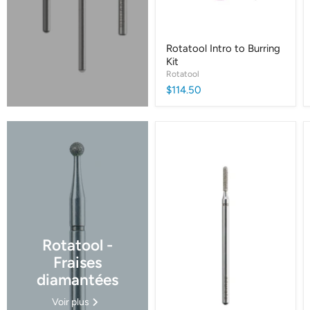
Rotatool Intro to Burring
Kit
Rotatool
$114.50
Rotatool -
Fraises
diamantées
Voir plus