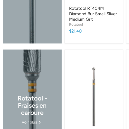
Rotatool RT404M
Diamond Bur Small Sliver
Medium Grit
Rotatool
$21.40
Rotatool -
Fraises en
carbure
Voir plus