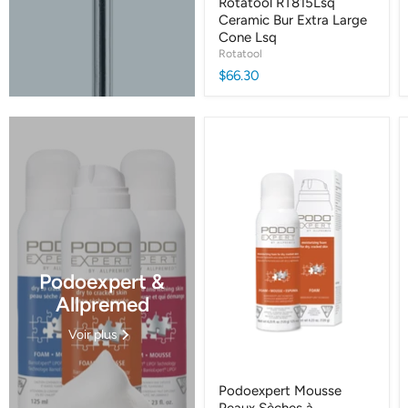
Rotatool RT815Lsq
Ceramic Bur Extra Large
Cone Lsq
Rotatool
$66.30
Podoexpert &
Allpremed
Voir plus
Podoexpert Mousse