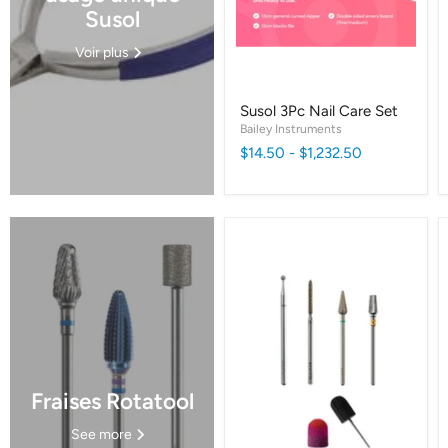
Susol
Voir plus
Susol 3Pc Nail Care Set
Bailey Instruments
$14.50
-
$1,232.50
Fraises Rotatool
See more