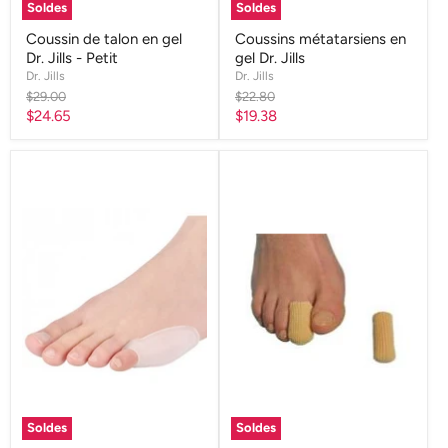
Soldes
Soldes
Coussin de talon en gel
Coussins métatarsiens en
Dr. Jills - Petit
gel Dr. Jills
Dr. Jills
Dr. Jills
Prix
Prix
$29.00
$22.80
d'origine
d'origine
Prix
Prix
$24.65
$19.38
actuel
actuel
Soldes
Soldes