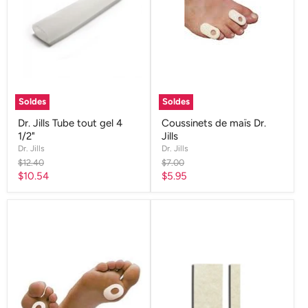
Soldes
Soldes
Dr. Jills Tube tout gel 4
Coussinets de maïs Dr.
1/2"
Jills
Dr. Jills
Dr. Jills
Prix
Prix
$12.40
$7.00
d'origine
d'origine
Prix
Prix
$10.54
$5.95
actuel
actuel