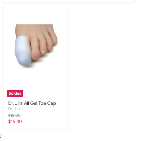
actuel
actuel
Soldes
Dr. Jills All Gel Toe Cap
Dr. Jills
Prix
$18.00
d'origine
Prix
$15.30
actuel
}