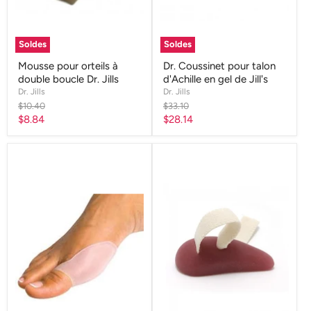
Soldes
Soldes
Mousse pour orteils à
Dr. Coussinet pour talon
double boucle Dr. Jills
d'Achille en gel de Jill's
Dr. Jills
Dr. Jills
Prix
Prix
$10.40
$33.10
d'origine
d'origine
Prix
Prix
$8.84
$28.14
actuel
actuel