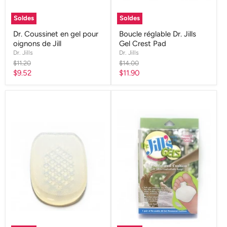
Soldes
Soldes
Dr. Coussinet en gel pour
Boucle réglable Dr. Jills
oignons de Jill
Gel Crest Pad
Dr. Jills
Dr. Jills
Prix
Prix
$11.20
$14.00
d'origine
d'origine
Prix
Prix
$9.52
$11.90
actuel
actuel