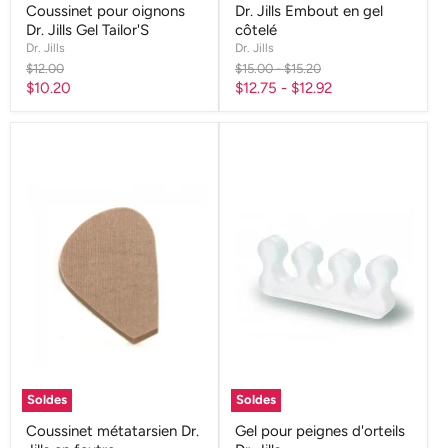
Coussinet pour oignons
Dr. Jills Embout en gel
Dr. Jills Gel Tailor'S
côtelé
Dr. Jills
Dr. Jills
Prix
Prix
Prix
$12.00
$15.00
-
$15.20
d'origine
d'origine
d'origine
Prix
$10.20
$12.75
-
$12.92
actuel
Soldes
Soldes
Coussinet métatarsien Dr.
Gel pour peignes d'orteils