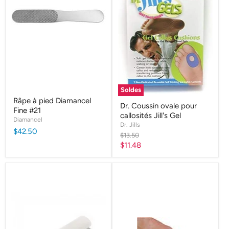
Soldes
Râpe à pied Diamancel
Dr. Coussin ovale pour
Fine #21
callosités Jill's Gel
Diamancel
Dr. Jills
$42.50
Prix
$13.50
d'origine
Prix
$11.48
actuel