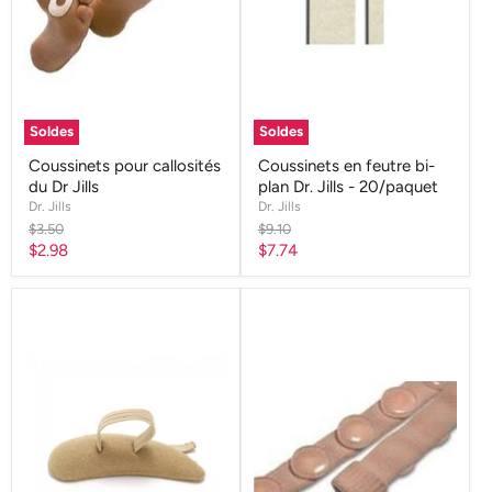
Soldes
Soldes
Coussinets pour callosités
Coussinets en feutre bi-
du Dr Jills
plan Dr. Jills - 20/paquet
Dr. Jills
Dr. Jills
Prix
Prix
$3.50
$9.10
d'origine
d'origine
Prix
Prix
$2.98
$7.74
actuel
actuel