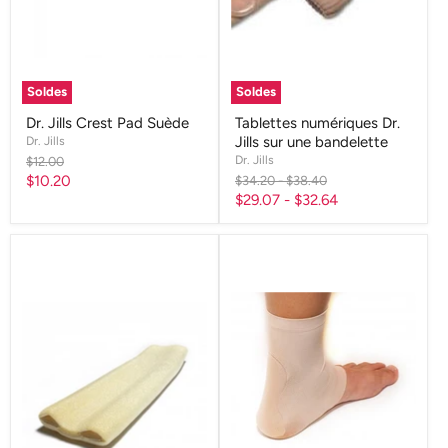
Soldes
Soldes
Dr. Jills Crest Pad Suède
Tablettes numériques Dr.
Dr. Jills
Jills sur une bandelette
Dr. Jills
Prix
$12.00
d'origine
Prix
$10.20
Prix
Prix
$34.20
-
$38.40
d'origine
d'origine
$29.07
-
$32.64
actuel