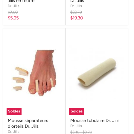
Jills en feutre
Dr. Jills
Dr. Jills
Dr. Jills
Prix
Prix
$7.00
$22.70
d'origine
d'origine
Prix
Prix
$5.95
$19.30
actuel
actuel
Soldes
Soldes
Mousse séparateurs
Mousse tubulaire Dr. Jills
d'orteils Dr. Jills
Dr. Jills
Dr. Jills
Prix
Prix
$3.10
-
$3.70