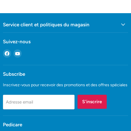
Service client et politiques du magasin
Suivez-nous
Trouvez-
Trouvez-
nous
nous
sur
sur
Facebook
YouTube
Subscribe
Inscrivez-vous pour recevoir des promotions et des offres spéciales
S'inscrire
Adresse email
Pedicare