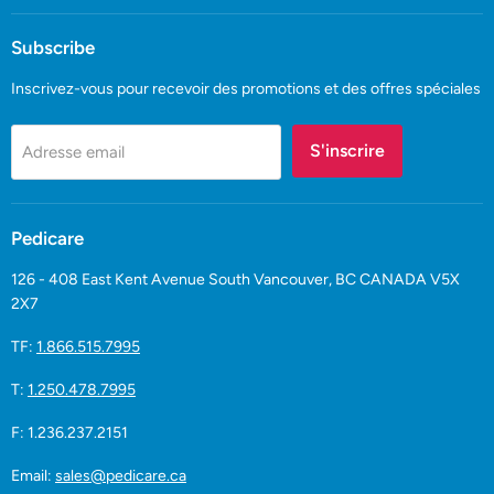
sur
sur
Facebook
YouTube
Subscribe
Inscrivez-vous pour recevoir des promotions et des offres spéciales
S'inscrire
Adresse email
Pedicare
126 - 408 East Kent Avenue South Vancouver, BC CANADA V5X
2X7
TF:
1.866.515.7995
T:
1.250.478.7995
F: 1.236.237.2151
Email:
sales@pedicare.ca