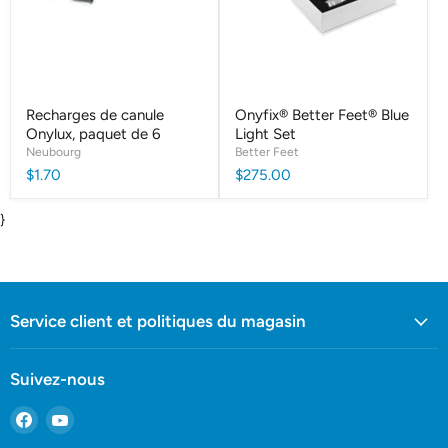
Recharges de canule
Onyfix® Better Feet® Blue
Onylux, paquet de 6
Light Set
Neubourg
Better Feet
$1.70
$275.00
}
Service client et politiques du magasin
Suivez-nous
Trouvez-
Trouvez-
nous
nous