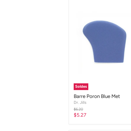
Soldes
Barre Poron Blue Met
Dr. Jills
Prix
$6.20
d'origine
Prix
$5.27
actuel