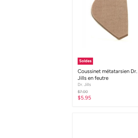
Soldes
Coussinet métatarsien Dr.
Jills en feutre
Dr. Jills
Prix
$7.00
d'origine
Prix
$5.95
actuel