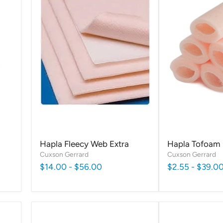
Hapla Fleecy Web Extra
Hapla Tofoam
Cuxson Gerrard
Cuxson Gerrard
$14.00
-
$56.00
$2.55
-
$39.0