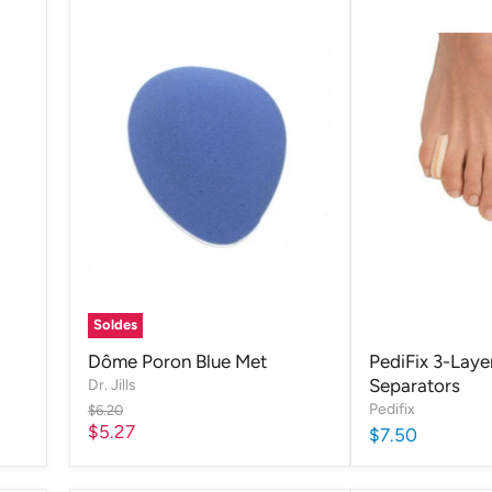
Soldes
Dôme Poron Blue Met
PediFix 3-Laye
Separators
Dr. Jills
Pedifix
Prix
$6.20
d'origine
Prix
$5.27
$7.50
actuel