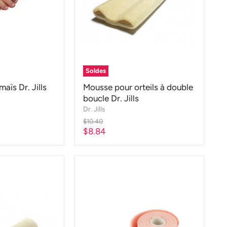
Soldes
aïs Dr. Jills
Mousse pour orteils à double
boucle Dr. Jills
Dr. Jills
Prix
$10.40
d'origine
Prix
$8.84
actuel