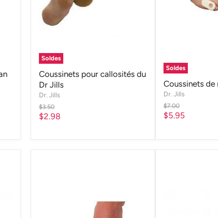
Soldes
Soldes
an
Coussinets pour callosités du
Coussinets de m
Dr Jills
Dr. Jills
Dr. Jills
Prix
$7.00
Prix
$3.50
d'origine
Prix
$5.95
d'origine
Prix
$2.98
actuel
actuel