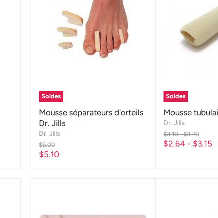
Soldes
Soldes
Mousse séparateurs d'orteils
Mousse tubulair
Dr. Jills
Dr. Jills
Dr. Jills
Prix
Prix
$3.10
-
$3.70
d'origine
d'origine
$2.64
-
$3.15
Prix
$6.00
d'origine
Prix
$5.10
actuel