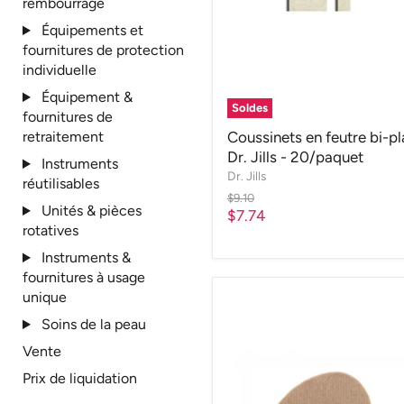
rembourrage
Équipements et
fournitures de protection
individuelle
Équipement &
Soldes
fournitures de
retraitement
Coussinets en feutre bi-pl
Dr. Jills - 20/paquet
Instruments
Dr. Jills
réutilisables
Prix
$9.10
Unités & pièces
d'origine
Prix
$7.74
rotatives
actuel
Instruments &
fournitures à usage
unique
Soins de la peau
Vente
Prix de liquidation