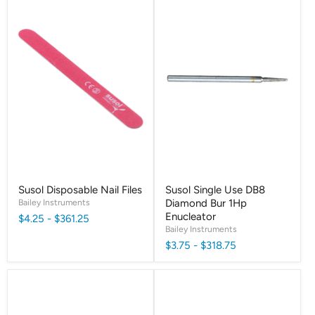
Susol Disposable Nail Files
Susol Single Use DB8
Bailey Instruments
Diamond Bur 1Hp
Enucleator
$4.25
-
$361.25
Bailey Instruments
$3.75
-
$318.75