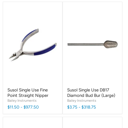
Susol Single Use Fine
Susol Single Use DB17
Point Straight Nipper
Diamond Bud Bur (Large)
Bailey Instruments
Bailey Instruments
$11.50
-
$977.50
$3.75
-
$318.75