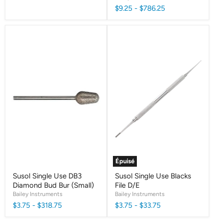
$9.25
-
$786.25
Épuisé
Susol Single Use DB3
Susol Single Use Blacks
Diamond Bud Bur (Small)
File D/E
Bailey Instruments
Bailey Instruments
$3.75
-
$318.75
$3.75
-
$33.75