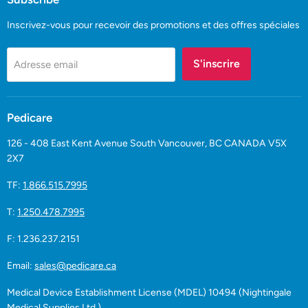
Inscrivez-vous pour recevoir des promotions et des offres spéciales
S'inscrire
Adresse email
Pedicare
126 - 408 East Kent Avenue South Vancouver, BC CANADA V5X
2X7
TF:
1.866.515.7995
T:
1.250.478.7995
F: 1.236.237.2151
Email:
sales@pedicare.ca
Medical Device Establishment License (MDEL) 10494 (Nightingale
Medical Supplies Ltd.)