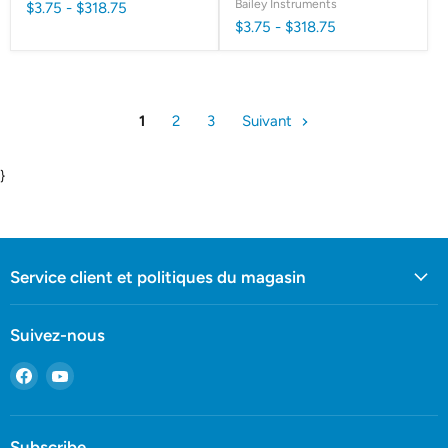
Bailey Instruments
$3.75
-
$318.75
$3.75
-
$318.75
1
2
3
Suivant
}
Service client et politiques du magasin
Suivez-nous
Trouvez-
Trouvez-
nous
nous
sur
sur
Facebook
YouTube
Subscribe