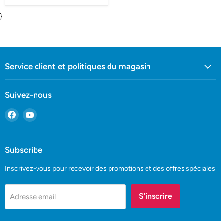
}
Service client et politiques du magasin
Suivez-nous
Trouvez-
Trouvez-
nous
nous
sur
sur
Facebook
YouTube
Subscribe
Inscrivez-vous pour recevoir des promotions et des offres spéciales
S'inscrire
Adresse email