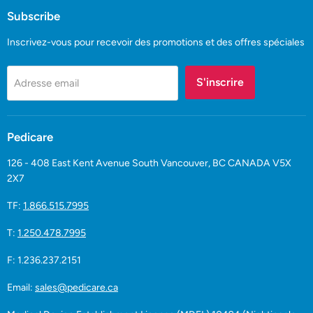
Facebook
YouTube
Subscribe
Inscrivez-vous pour recevoir des promotions et des offres spéciales
S'inscrire
Adresse email
Pedicare
126 - 408 East Kent Avenue South Vancouver, BC CANADA V5X
2X7
TF:
1.866.515.7995
T:
1.250.478.7995
F: 1.236.237.2151
Email:
sales@pedicare.ca