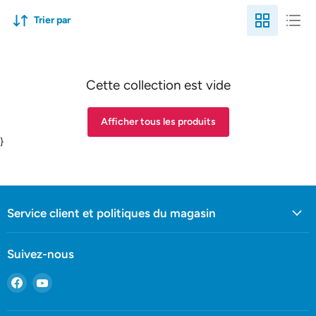
Trier par
Cette collection est vide
Afficher tous les produits
}
Service client et politiques du magasin
Suivez-nous
Trouvez-
Trouvez-
nous
nous
sur
sur